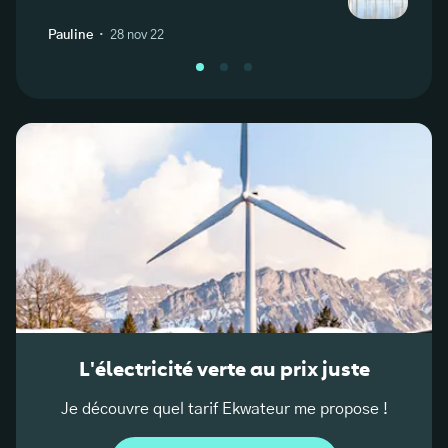
2025
·
Pauline
28 nov 22
A
L'électricité verte au prix juste
Je découvre quel tarif Ekwateur me propose !