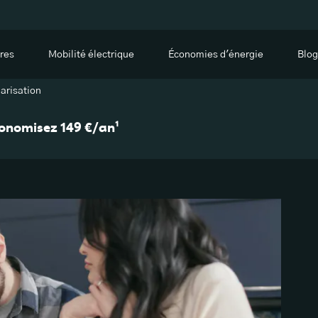
res
Mobilité électrique
Économies d'énergie
Blog
larisation
économisez 149 €/an¹