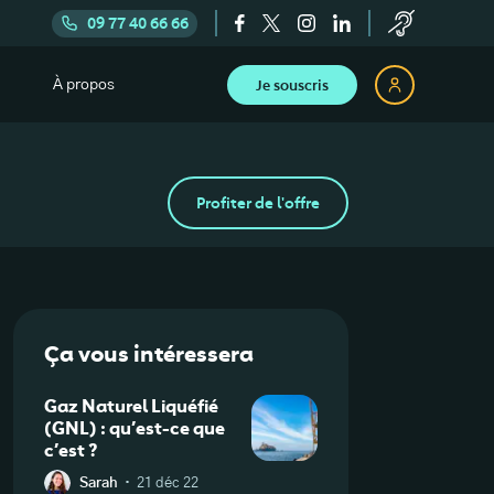
09 77 40 66 66
Je souscris
À propos
Profiter de l'offre
Ça vous intéressera
Gaz Naturel Liquéfié
(GNL) : qu’est-ce que
c’est ?
·
Sarah
21 déc 22