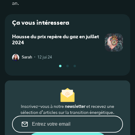
an.
Ça vous intéressera
Hausse du prix repère du gaz en juillet
Compr
2024
régle
·
Sarah
12 jui 24
C
Inscrivez-vous à notre
newsletter
et recevez une
sélection d’articles sur la transition énergétique.