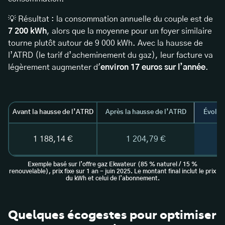
💡 Résultat : la consommation annuelle du couple est de
7 200 kWh
, alors que la moyenne pour un foyer similaire
tourne plutôt autour de 9 000 kWh. Avec la hausse de
l’ATRD (le tarif d’acheminement du gaz), leur facture va
légèrement augmenter d'
environ 17 euros sur l’année
.
Avant la hausse de l’ATRD
Après la hausse de l’ATRD
Évoluti
1 188,14 €
1 204,79 €
Exemple basé sur l’offre gaz Ekwateur (85 % naturel / 15 %
renouvelable), prix fixe sur 1 an - juin 2025. Le montant final inclut le prix
du kWh et celui de l’abonnement.
Quelques écogestes pour optimiser