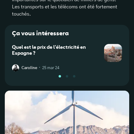
Les transports et les télécoms ont été fortement
touchés.
Ça vous intéressera
Quel est le prix de l’électricité en
L’éco
Espagne ?
·
Caroline
25 mar 24
W