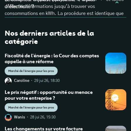
défiler les informations jusqu'à trouver vos
d'électricité ?
consommations en kWh. La procédure est identique que
vous soyez en option base ou heures pleines/heures
Non, le compteur triphasé ne consomme pas plus
creuses.
d'électricité en lui-même. Votre consommation dépend
Nos derniers articles de la
uniquement de vos appareils et de leur utilisation. En
catégorie
revanche, l'abonnement triphasé est parfois légèrement
plus cher que son équivalent monophasé puisque vous
Fiscalité de l'énergie : la Cour des comptes
pouvez utiliser plus d’électricité simultanément.
appelle à une réforme
Marché de l'énergie pour les pros
·
Caroline
29 jui 26, 18:30
Le prix négatif : opportunité ou menace
pour votre entreprise ?
Marché de l'énergie pour les pros
·
Wanis
28 jui 26, 15:30
Les changements sur votre facture