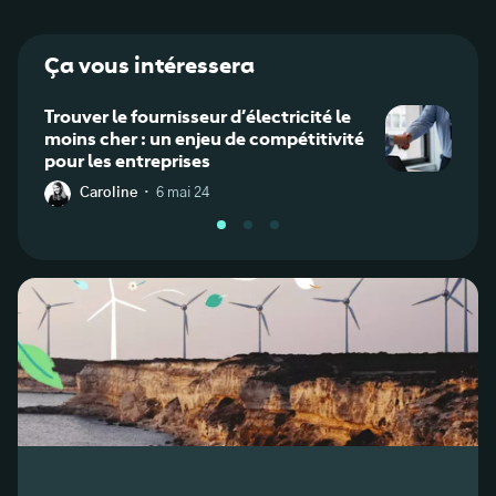
Ça vous intéressera
Trouver le fournisseur d’électricité le
Clien
moins cher : un enjeu de compétitivité
boucl
pour les entreprises
factu
·
Caroline
6 mai 24
J