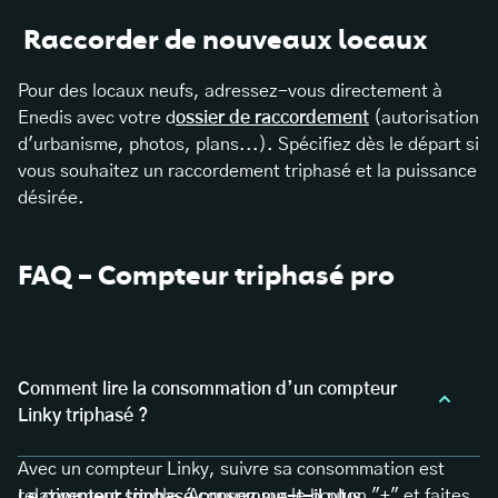
Raccorder de nouveaux locaux
Pour des locaux neufs, adressez-vous directement à
Enedis avec votre d
ossier de raccordement
(autorisation
d'urbanisme, photos, plans...). Spécifiez dès le départ si
vous souhaitez un raccordement triphasé et la puissance
désirée.
FAQ – Compteur triphasé pro
Comment lire la consommation d’un compteur
Linky triphasé ?
Avec un compteur Linky, suivre sa consommation est
relativement simple. Appuyez sur le bouton "+" et faites
Le compteur triphasé consomme-t-il plus