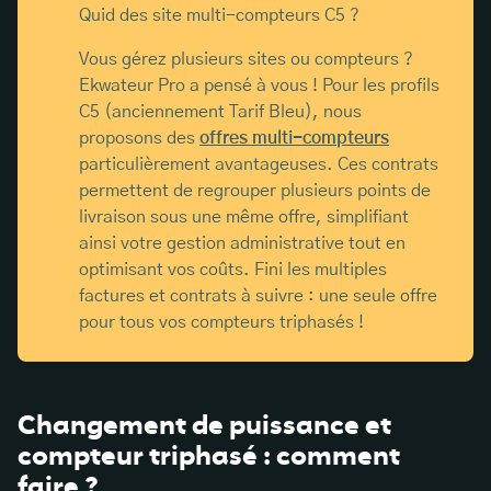
Quid des site multi-compteurs C5 ?
Vous gérez plusieurs sites ou compteurs ?
Ekwateur Pro a pensé à vous ! Pour les profils
C5 (anciennement Tarif Bleu), nous
proposons des
offres multi-compteurs
particulièrement avantageuses. Ces contrats
permettent de regrouper plusieurs points de
livraison sous une même offre, simplifiant
ainsi votre gestion administrative tout en
optimisant vos coûts. Fini les multiples
factures et contrats à suivre : une seule offre
pour tous vos compteurs triphasés !
Changement de puissance et
compteur triphasé : comment
faire ?