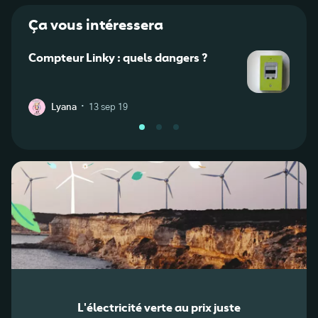
Ça vous intéressera
Compteur Linky : quels dangers ?
À un 
décla
·
Lyana
13 sep 19
H
L'électricité verte au prix juste