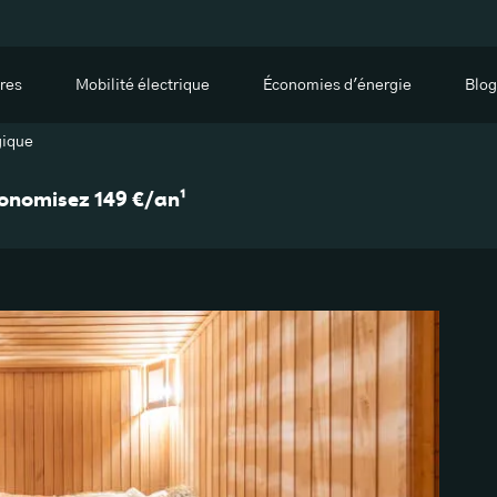
res
Mobilité électrique
Économies d'énergie
Blog
gique
économisez 149 €/an¹