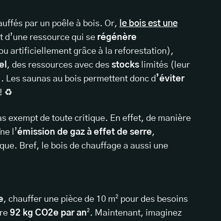
uffés par un poêle à bois. Or,
le bois est une
git d’une ressource qui se
régénère
ou artificiellement grâce à la reforestation),
el
, des ressources avec des
stocks
limités (leur
. Les saunas au bois permettent donc d
’éviter
! ♻️
as exempt de toute critique. En effet, de manière
ne l’
émission de gaz à effet de serre
,
ue. Bref, le bois de chauffage a aussi une
e
, chauffer une pièce de 10 m² pour des besoins
ère
92 kg CO2e par an
². Maintenant, imaginez