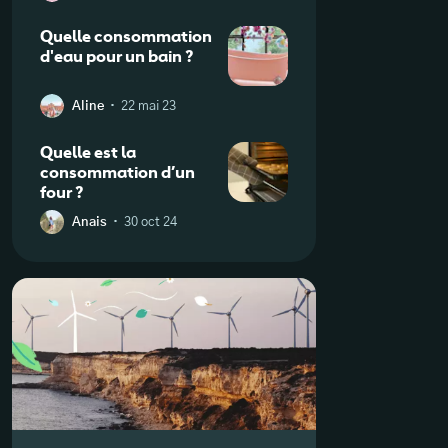
réfrigérateur
Quelle consommation
d'eau pour un bain ?
·
Aline
22 mai 23
Quelle est la
consommation d’un
four ?
·
Anais
30 oct 24