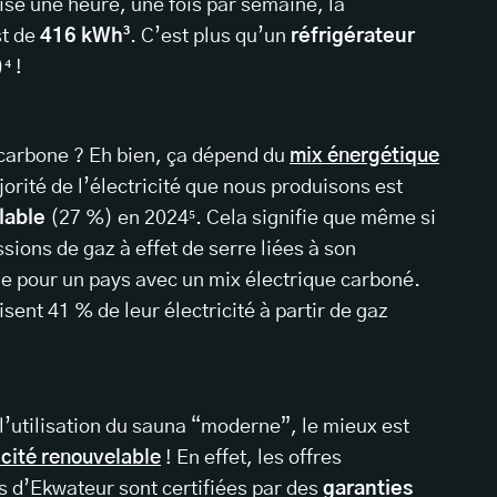
tilisé une heure, une fois par semaine, la
st de
416 kWh³
. C’est plus qu’un
réfrigérateur
⁴ !
carbone ? Eh bien, ça dépend du
mix énergétique
orité de l’électricité que nous produisons est
lable
(27 %) en 2024⁵. Cela signifie que même si
ons de gaz à effet de serre liées à son
e pour un pays avec un mix électrique carboné.
isent 41 % de leur électricité à partir de gaz
 l’utilisation du sauna “moderne”, le mieux est
icité renouvelable
! En effet, les offres
s d’Ekwateur sont certifiées par des
garanties