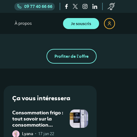
09 77 40 66 66
Je souscris
À propos
Profiter de l'offre
Ça vous intéressera
Consommation frigo :
tout savoir sur la
consommation
électrique de votre
·
Lyana
17 jan 22