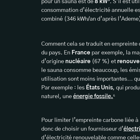
pour un sauna est de
8 kW³
. S’il est u
consommation d’électricité annuelle e
combiné (346 kWh/an d’après l’Ademe)
Comment cela se traduit en empreinte 
du pays. En
France
par exemple, la maj
d’origine
nucléaire
(67 %) et
renouve
le sauna consomme beaucoup, les émissi
utilisation sont moins importantes… qu
Par exemple : les
États Unis
, qui produ
naturel, une
énergie fossile.
⁶
Pour limiter l’empreinte carbone liée à
donc de choisir un fournisseur d’
électr
d’électricité renouvelable comme celle