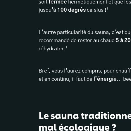
soit
fermée
hermétiquement et que les
jusqu’à
100 degrés
celsius !¹
L’autre particularité du sauna, c’est qu’o
recommandé de rester au chaud
5 à 2
réhydrater.¹
Bref, vous l’aurez compris, pour chauf
et en continu, il faut de
l’énergie
… bee
Le sauna traditionne
mal écologique ?