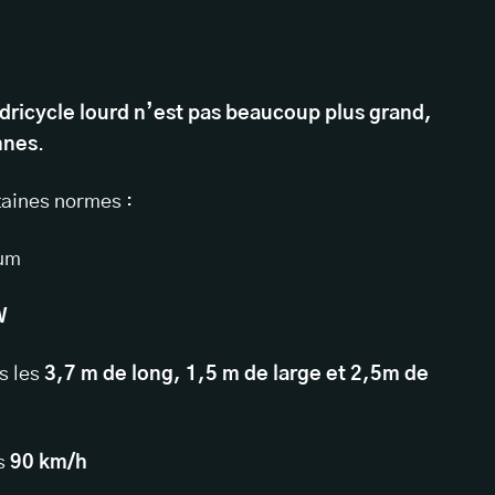
dricycle lourd n’est pas beaucoup plus grand,
nnes
.
rtaines normes :
um
W
s les
3,7 m de long, 1,5 m de large et 2,5m de
es
90 km/h