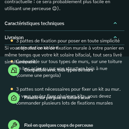
contractuelle : ce sera probablement plus facile en
utilisant une perceuse 😉).
Caractéristiques techniques
Livraison
3 pattes de fixation pour poser en toute simplicité
votre station solaire
Si vous ajoutez ce kit de fixation murale à votre panier en
même temps que votre kit solaire bifacial, tout sera livré
Compatible sur tous types de murs, sur une toiture
simultanément.
en bac acier ou sur une structure bois à nue
Compatible avec tous types de murs
(comme une pergola)
3 pattes sont nécessaires pour fixer un kit au mur.
Si vous voulez fixer plusieurs kits, vous devez
Fixable sur pergola ou toiture acier
commander plusieurs lots de fixations murales
Fixé en quelques coups de perceuse