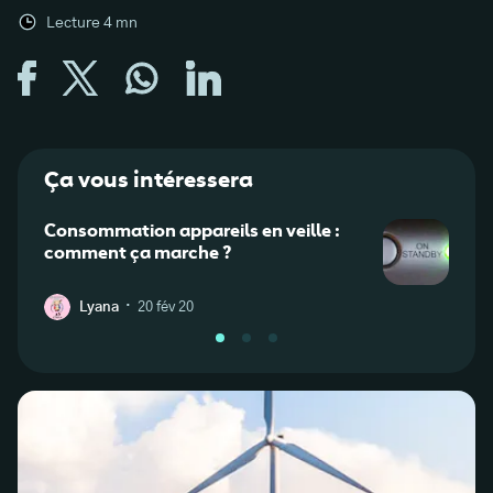
Lecture
4
mn
Ça vous intéressera
Consommation appareils en veille :
Quel
comment ça marche ?
inter
·
Lyana
20 fév 20
S