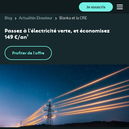
Je souscris
Blog
Actualités Ekwateur
Blanka et la CRE
Passez à l'électricité verte, et économisez
149 €/an¹
Profiter de l'offre