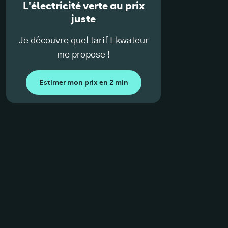
L'électricité verte au prix
juste
Je découvre quel tarif Ekwateur
me propose !
Estimer mon prix en 2 min