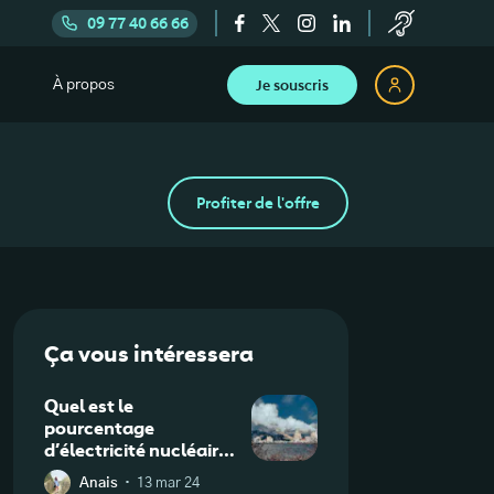
09 77 40 66 66
Je souscris
À propos
Profiter de l'offre
Ça vous intéressera
Quel est le
pourcentage
d’électricité nucléaire
en France ?
·
Anais
13 mar 24