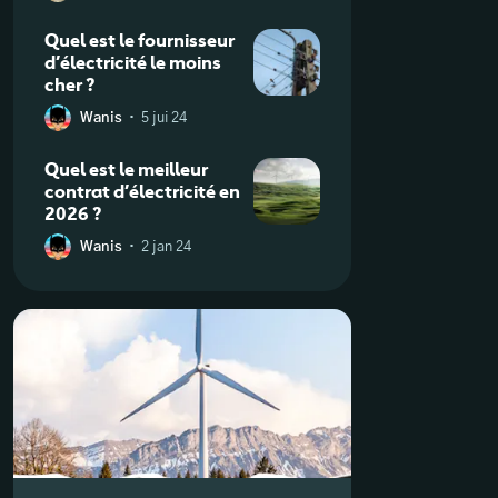
Quel est le fournisseur
d’électricité le moins
cher ?
·
Wanis
5 jui 24
Quel est le meilleur
contrat d’électricité en
2026 ?
·
Wanis
2 jan 24