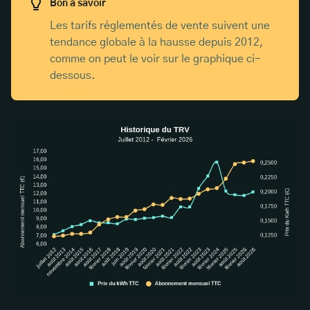
Bon à savoir
TURPE
Les tarifs réglementés de vente suivent une
tendance globale à la hausse depuis 2012,
Accise
comme on peut le voir sur le graphique ci-
dessous.
Évolution de la facture globale