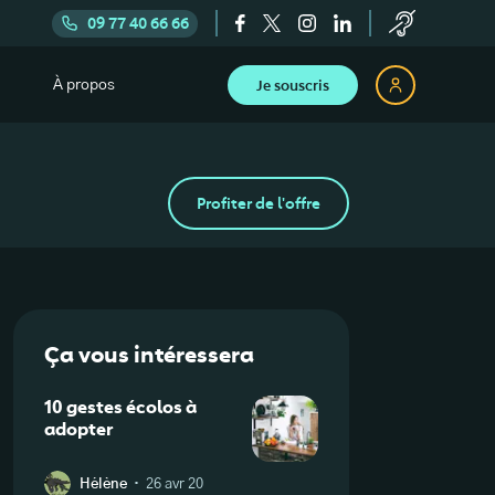
09 77 40 66 66
Je souscris
À propos
Profiter de l'offre
Ça vous intéressera
10 gestes écolos à
adopter
·
Hélène
26 avr 20