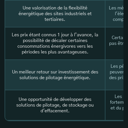
Une valorisation de la flexibilité
Les méca
énergétique des sites industriels et
l'élec
tertiaires.
comple
Les prix étant connus 1 jour à l’avance, la
Certain
possibilité de décaler certaines
pas être
consommations énergivores vers les
périodes les plus avantageuses.
Les péri
Un meilleur retour sur investissement des
peuvent 
solutions de pilotage énergétique.
des prix 
Les bé
Une opportunité de développer des
fortemen
solutions de pilotage, de stockage ou
et du pr
d'effacement.
d