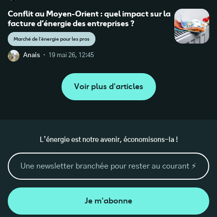
Conflit au Moyen-Orient : quel impact sur la
https://www.edf-oa.fr/collectivite-et-
facture d’énergie des entreprises ?
entreprise/ressources-reglementaires/arret-ou-
Marché de l'énergie pour les pros
limitation-des-sites-sous-oa
·
Anais
19 mai 26, 12:45
https://www.legifrance.gouv.fr/jorf/id/JORFTEXT00
Voir plus d'articles
0053158242
https://www.cre.fr/fileadmin/Documents/Rapports_
et_etudes/2024/241126_Note_Prix_negatifs.pdf
L’énergie est notre avenir, économisons-la !
Je m'abonne