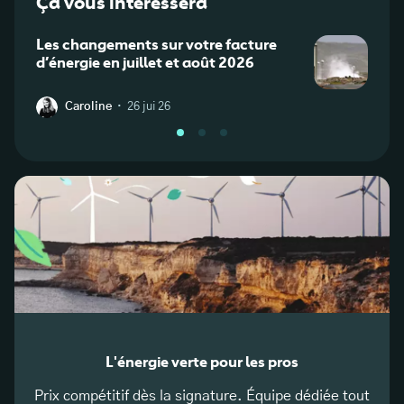
Ça vous intéressera
Les changements sur votre facture
Clien
d’énergie en juillet et août 2026
boucl
factu
·
Caroline
26 jui 26
J
L'énergie verte pour les pros
Prix compétitif dès la signature. Équipe dédiée tout