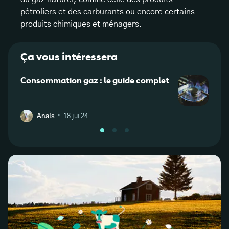
pétroliers et des carburants ou encore certains
produits chimiques et ménagers.
Ça vous intéressera
Consommation gaz : le guide complet
Qu’es
·
Anais
18 jui 24
L