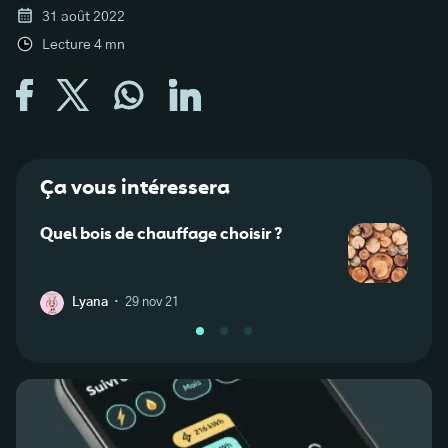
31 août 2022
Lecture
4
mn
Ça vous intéressera
Quel bois de chauffage choisir ?
Poêle
chois
·
Lyana
29 nov 21
C