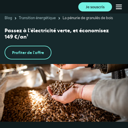
Je souscris
Blog
Transition énergétique
La pénurie de granulés de bois
Passez à l'électricité verte, et économisez
149 €/an¹
Profiter de l'offre