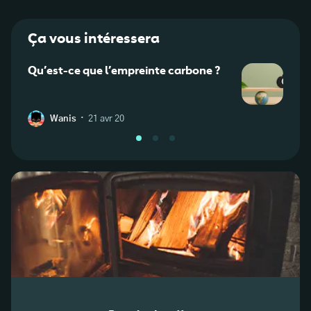
Ça vous intéressera
Qu’est-ce que l’empreinte carbone ?
Qu’es
d’éle
·
Wanis
21 avr 20
L