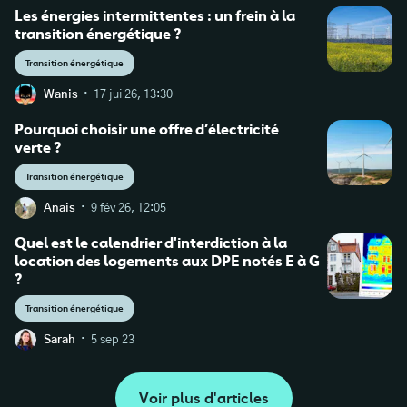
Les énergies intermittentes : un frein à la
transition énergétique ?
page 6
Transition énergétique
page 9
·
Wanis
17 jui 26, 13:30
page 10
Pourquoi choisir une offre d’électricité
verte ?
page 12
Transition énergétique
page 15
·
Anais
9 fév 26, 12:05
Quel est le calendrier d'interdiction à la
page 15
location des logements aux DPE notés E à G
?
page 19
Transition énergétique
page 20
·
Sarah
5 sep 23
page 19
Voir plus d'articles