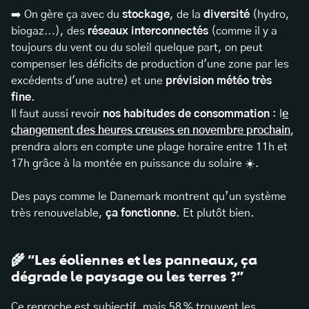
➡️ On gère ça avec du
stockage
, de la
diversité
(hydro,
biogaz…), des
réseaux interconnectés
(comme il y a
toujours du vent ou du soleil quelque part, on peut
compenser les déficits de production d'une zone par les
excédents d'une autre) et une
prévision météo très
fine
.
Il faut aussi revoir
nos habitudes de consommation
: l
e
changement des heures creuses en novembre prochain
,
prendra alors en compte une plage horaire entre 11h et
17h grâce à la montée en puissance du solaire ☀️.
Des pays comme le Danemark montrent qu’un système
très renouvelable,
ça fonctionne
. Et plutôt bien.
🌾 “Les éoliennes et les panneaux, ça
dégrade le paysage ou les terres ?”
Ce reproche est subjectif, mais 58 % trouvent les