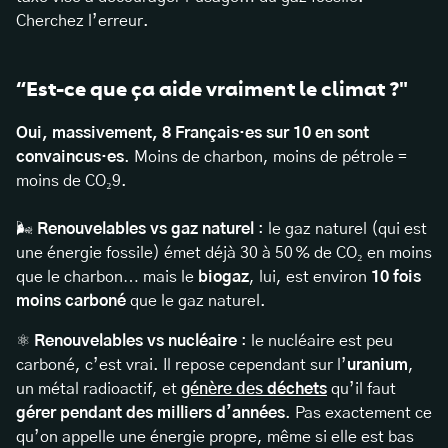
Cherchez l’erreur.
“Est-ce que ça aide vraiment le climat ?"
Oui, massivement, 8 Français·es sur 10 en sont
convaincus·es
. Moins de charbon, moins de pétrole =
moins de CO₂9.
🌬️
Renouvelables vs gaz naturel
: le gaz naturel (qui est
une énergie fossile) émet déjà 30 à 50 % de CO₂ en moins
que le charbon… mais le
biogaz
, lui, est environ
10 fois
moins carboné
que le gaz naturel.
⚛️
Renouvelables vs nucléaire
: le nucléaire est peu
carboné, c’est vrai. Il repose cependant sur l’
uranium
,
un métal radioactif, et
génère des
déchets
qu’il faut
gérer pendant des milliers d’années
. Pas exactement ce
qu’on appelle une énergie propre, même si elle est bas