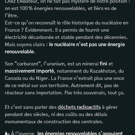
Chez Ekwateur, on ne fait pas mystère de notre position :
on est 100 % énergies renouvelables, et fièrs·es de
l’être.
Est-ce qu’on reconnaît le rôle historique du nucléaire en
France ? Évidemment. Il a permis de fournir une
électricité décarbonée et stable pendant des décennies.
Mais soyons clairs :
le nucléaire n’est pas une énergie
renouvelable
.
Son “carburant”, l’uranium, est un minerai
fini
et
massivement importé
, notamment du Kazakhstan, du
Canada ou du Niger. La France n’extrait plus une once
de ce métal sur son territoire. Autrement dit, pas de
réacteur sans importation. Pas très souverain, tout ça.
Et c’est sans parler des
déchets radioactifs
à gérer
pendant des siècles, ni des coûts ou des délais
monumentaux de construction des centrales.
🌬️ À l’inverse,
les énergies renouvelables s’appuient