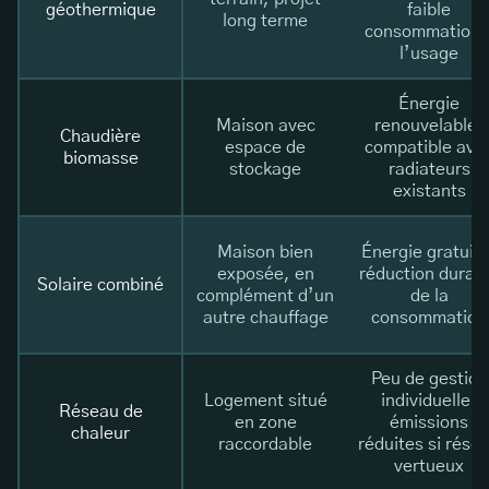
géothermique
faible
long terme
consommation 
l’usage
Énergie
Maison avec
renouvelable,
Chaudière
espace de
compatible ave
biomasse
stockage
radiateurs
existants
Maison bien
Énergie gratuite
exposée, en
réduction durab
Solaire combiné
complément d’un
de la
autre chauffage
consommation
Peu de gestion
Logement situé
individuelle,
Réseau de
en zone
émissions
chaleur
raccordable
réduites si rése
vertueux