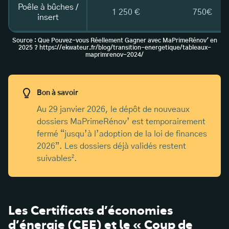
Poêle à bûches /
1 250 €
750€
insert
Source : Que Pouvez-vous Réellement Gagner avec MaPrimeRénov' en
2025 ? https://ekwateur.fr/blog/transition-energetique/tableaux-
maprimrenov-2024/
Bon à savoir
Au 29 janvier 2026, le dépôt de nouveaux
dossiers MaPrimeRénov’ est temporairement
fermé “jusqu’à l’adoption de la loi de finances
2026”. Les dossiers déjà validés restent
suivables².
Les Certificats d’économies
d’énergie (CEE) et le « Coup de