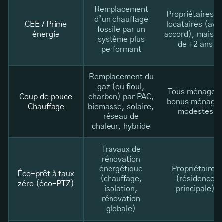
Remplacement
Propriétaires o
d’un chauffage
CEE / Prime
locataires (ave
fossile par un
énergie
accord), maiso
système plus
de +2 ans
performant
Remplacement du
gaz (ou fioul,
Tous ménages
Coup de pouce
charbon) par PAC,
bonus ménage
Chauffage
biomasse, solaire,
modestes
réseau de
chaleur, hybride
Travaux de
rénovation
énergétique
Propriétaires
Éco-prêt à taux
(chauffage,
(résidence
zéro (éco-PTZ)
isolation,
principale)
rénovation
globale)