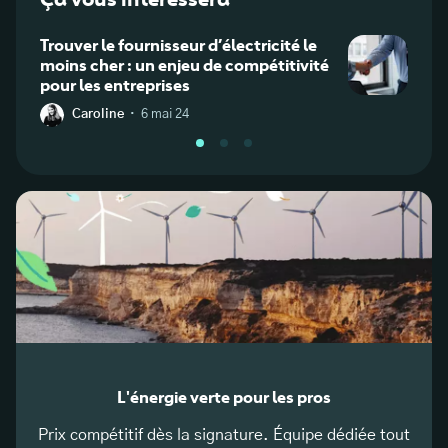
Trouver le fournisseur d’électricité le
Clien
moins cher : un enjeu de compétitivité
boucl
pour les entreprises
factu
·
Caroline
6 mai 24
J
L'énergie verte pour les pros
Prix compétitif dès la signature. Équipe dédiée tout