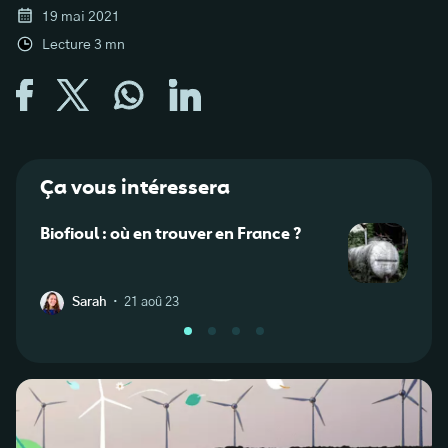
19 mai 2021
Lecture
3
mn
Ça vous intéressera
Biofioul : où en trouver en France ?
Qu’es
Défin
·
Sarah
21 aoû 23
W