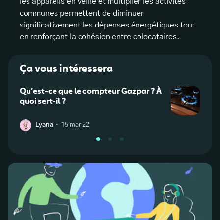
les appareils en veille et multiplier les activités
communes permettent de diminuer
significativement les dépenses énergétiques tout
en renforçant la cohésion entre colocataires.
Ça vous intéressera
Qu’est-ce que le compteur Gazpar ? À
15 as
quoi sert-il ?
cons
·
Lyana
15 mar 22
L