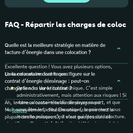
FAQ - Répartir les charges de coloc
Quelle est la meilleure stratégie en matière de
facture d'énergie dans une colocation ?
Excellente question ! Vous avez plusieurs options,
chacune avec ses avantages :
Le·la colocataire dont le nom figure sur le
contrat d'énergie déménage : peut-on
Option 1 : Un·e titulaire unique. C’est simple
changer le nom sur le contrat ?
administrativement, mais attention aux risques ! Si
votre colocataire oublie de payer sa part, et que
Ah, le fameux casse-tête du déménagement !
vous être le·la titulaire unique, le paiement vous
Malheureusement, chez Ekwateur (comme chez la
Sources
incombe puisque c'est vous qui êtes sur la facture.
plupart des fournisseurs), il n'est pas possible de
Pour résumer, c’est l’option idéale si vous faites
simplement "transférer" un contrat d'une personne à
totalement confiance à vos colocataires.
une autre. Il faut procéder à une résiliation du contrat