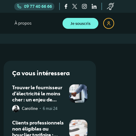
09 77 40 66 66
Je souscris
À propos
Ça vous intéressera
Trouver le fournisseur
d’électricité le moins
cher : un enjeu de
compétitivité pour les
·
Caroline
6 mai 24
entreprises
Clients professionnels
non éligibles au
bouclier tarifaire :