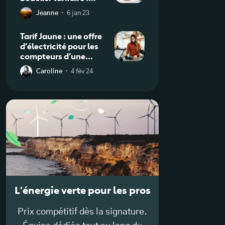
réduisez vos factures
·
Jeanne
6 jan 23
grâce à l’amortisseur
Tarif Jaune : une offre
d’électricité pour les
compteurs d’une
puissance supérieure à
·
Caroline
4 fév 24
36 kVA ?
L'énergie verte pour les pros
Prix compétitif dès la signature.