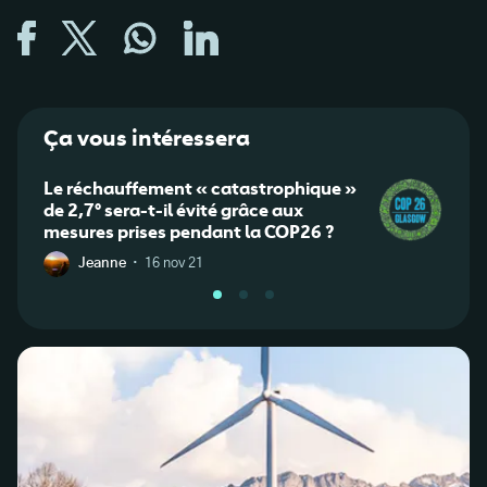
Ça vous intéressera
Le réchauffement « catastrophique »
Élect
de 2,7° sera-t-il évité grâce aux
label
mesures prises pendant la COP26 ?
·
Jeanne
16 nov 21
C