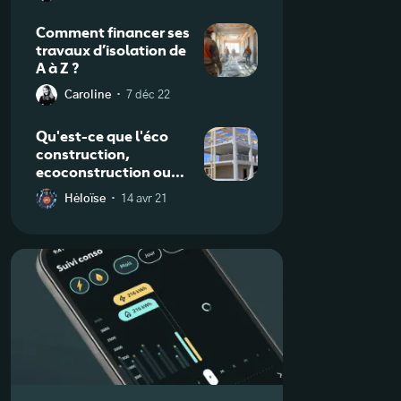
Comment financer ses
travaux d’isolation de
A à Z ?
·
Caroline
7 déc 22
Qu'est-ce que l'éco
construction,
ecoconstruction ou
écoconstruction ?
·
Héloïse
14 avr 21