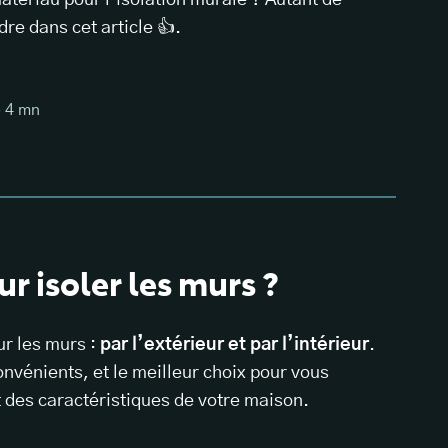
matériau pour l’isolation murale ? Autant de
re dans cet article 👍.
e
4
mn
r isoler les murs ?
ur les murs :
par l’extérieur et par l’intérieur
.
nvénients, et le meilleur choix pour vous
 des caractéristiques de votre maison.