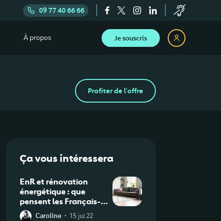
09 77 40 66 66
Je souscris
À propos
Profiter de l'offre
Ça vous intéressera
EnR et rénovation
énergétique : que
pensent les Français-
es ?
·
Caroline
15 jui 22