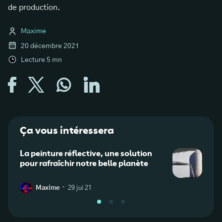
de production.
Maxime
20 décembre 2021
Lecture
5
mn
Ça vous intéressera
La peinture réflective, une solution
Barr
pour rafraîchir notre belle planète
et uti
·
Maxime
29 jui 21
G