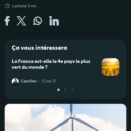
Lecture
3
mn
Ça vous intéressera
La France est-elle le 4e pays le plus
Bilan
vert du monde ?
reno
·
Caroline
12 avr 21
C