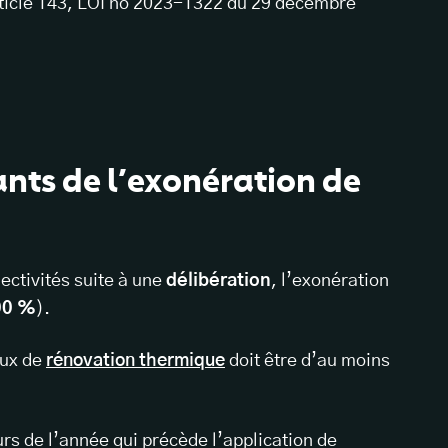
rticle 143, LOI no 2023-1322 du 29 décembre
nts de l’exonération de
lectivités suite à une
délibération
, l’exonération
00 %
).
aux de
rénovation thermique
doit être d’au moins
rs de l’année qui précède l’application de