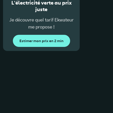
L'électricité verte au prix
juste
Je découvre quel tarif Ekwateur
me propose !
Estimer mon prix en 2 min