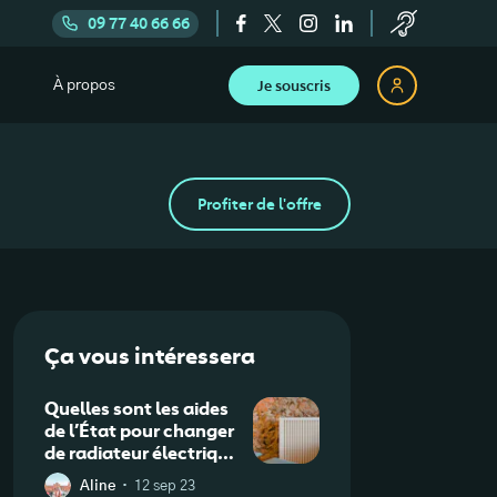
09 77 40 66 66
Je souscris
À propos
Profiter de l'offre
Ça vous intéressera
Quelles sont les aides
de l’État pour changer
de radiateur électrique
en 2025 ?
·
Aline
12 sep 23