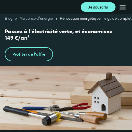
Je souscris
Blog
Ma conso d'énergie
Rénovation énergétique : le guide complet
Passez à l'électricité verte, et économisez
149 €/an¹
Profiter de l'offre