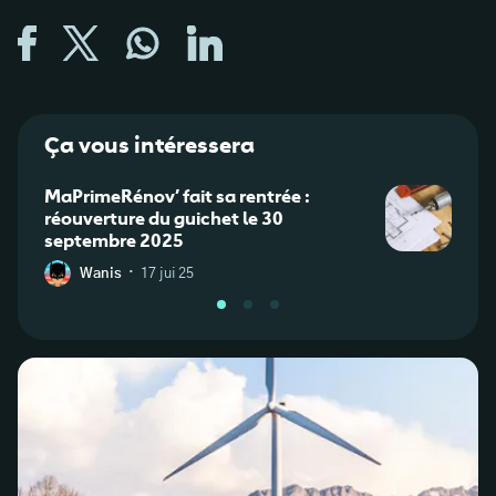
Ça vous intéressera
MaPrimeRénov’ fait sa rentrée :
Appar
réouverture du guichet le 30
diffé
septembre 2025
·
Wanis
17 jui 25
C