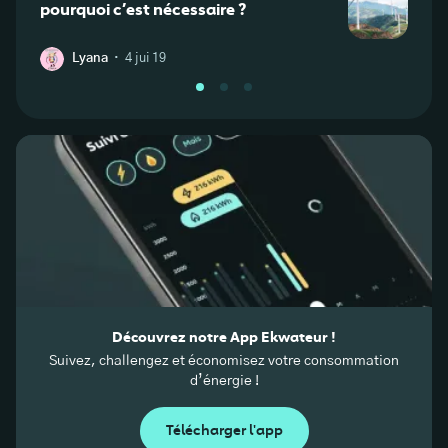
pourquoi c’est nécessaire ?
et Id
·
Lyana
4 jui 19
L
Découvrez notre App Ekwateur !
Suivez, challengez et économisez votre consommation
d’énergie !
Télécharger l'app