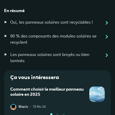
En résumé
Oui, les panneaux solaires sont recyclables !
90 % des composants des modules solaires se
recyclent
Les panneaux solaires sont broyés ou bien
laminés
Ça vous intéressera
Comment choisir le meilleur panneau
Panne
solaire en 2025
possi
·
Wanis
19 fév 24
W