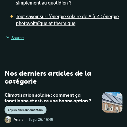
simplement au quotidien ?
Tout savoir sur l’énergie solaire de A à Z : énergie
photovoltaïque et thermique
Source
Dois-je choisir un artisan reconnu garant de
l’environnement (RGE) pour bénéficier du crédit d’impôt
pour la transition énergétique dans mon habitation
Nos derniers articles de la
principale ?
catégorie
Climatisation solaire : comment ça
fonctionne et est-ce une bonne option ?
Enjeux environnementaux
·
Anais
18 jui 26, 16:48