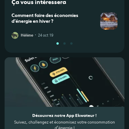
Ça vous intéressera
Comment faire des économies
Comm
d’énergie en hiver ?
d’éle
·
Hélène
24 oct 19
L
Découvrez notre App Ekwateur !
Suivez, challengez et économisez votre consommation
d’énergie !