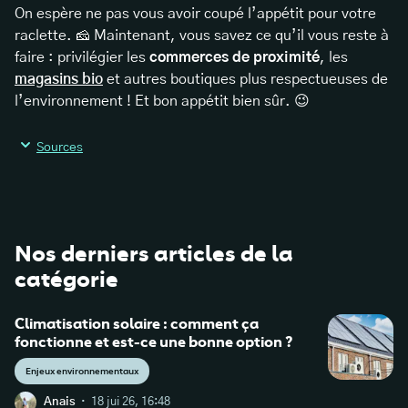
On espère ne pas vous avoir coupé l’appétit pour votre
raclette. 🧀 Maintenant, vous savez ce qu’il vous reste à
faire : privilégier les
commerces de proximité
, les
magasins bio
et autres boutiques plus respectueuses de
l’environnement ! Et bon appétit bien sûr. 😉
Sources
https://www.wwf.fr/sites/default/files/doc-2017-
Nos derniers articles de la
07/16_synthese_25_entreprises_francaises_qui_impac
catégorie
tent_le_plus.pdf
Climatisation solaire : comment ça
https://www.greenpeace.fr/deforestation-huile-
fonctionne et est-ce une bonne option ?
de-palme-compte-a-rebours-final/
Enjeux environnementaux
https://www.notre-
·
Anais
18 jui 26, 16:48