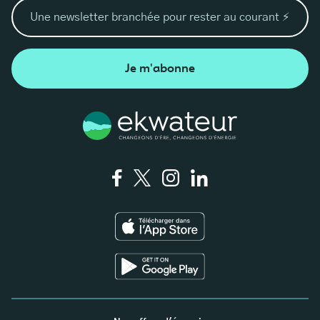
https://presse.ademe.fr/wp-
content/uploads/2016/05/DP_Etude-ADEME_-
pertes-et-gaspillages-alimentaires.pdf
Je m'abonne
https://www.reussir.fr/lesmarches/pollution-
plastique-neuf-geants-de-lagroalimentaire-et-de-
la-grande-distribution-mis-en-demeure
https://www.fcd.fr/le-secteur/le-commerce-et-la-
distribution/
https://www.lesechos.fr/industrie-
services/conso-distribution/photovoltaique-la-
grande-distribution-salarme-du-cout-des-
nouvelles-obligations-1782220