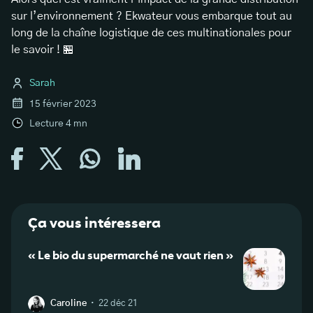
sur l’environnement ? Ekwateur vous embarque tout au
long de la chaîne logistique de ces multinationales pour
le savoir ! 🏪
Sarah
15 février 2023
Lecture
4
mn
Ça vous intéressera
« Le bio du supermarché ne vaut rien »
L’em
·
Caroline
22 déc 21
H