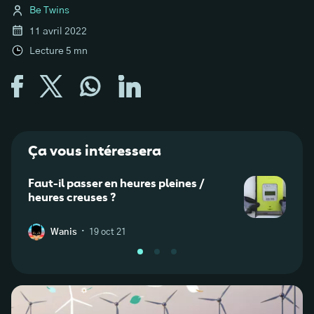
Be Twins
11 avril 2022
Lecture
5
mn
Ça vous intéressera
Faut-il passer en heures pleines /
Quel
heures creuses ?
d’éle
·
Wanis
19 oct 21
A