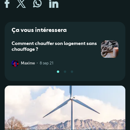
Ça vous intéressera
Comment chauffer son logement sans
Surc
chauffage ?
: cau
·
Maxime
8 sep 21
C