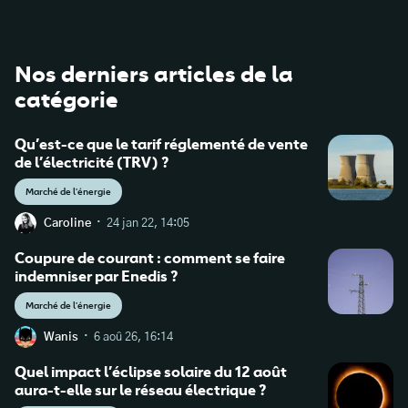
https://agrivoltaisme.fr/agrivoltaisme/
Nos derniers articles de la
https://agriculture.gouv.fr/loi-relative-
catégorie
lacceleration-des-energies-renouvelables-un-
cadre-pour-les-installations
Qu’est-ce que le tarif réglementé de vente
de l’électricité (TRV) ?
https://www.leparisien.fr/economie/salon-de-l-
agriculture/souverainete-alimentaire-les-4-defis-
Marché de l'énergie
de-lagriculture-francaise-25-02-2023-
·
Caroline
24 jan 22, 14:05
MNLN2JUZBJCO7G7DCZDJT4MGLU.php
Coupure de courant : comment se faire
indemniser par Enedis ?
https://www.ouest-
france.fr/economie/agriculture/energies-
Marché de l'énergie
renouvelables-pourquoi-le-developpement-de-l-
·
Wanis
6 aoû 26, 16:14
agrivoltaisme-ne-fait-il-pas-l-unanimite-70bb7c6c-
6055-11ed-8153-075575826619
Quel impact l’éclipse solaire du 12 août
aura-t-elle sur le réseau électrique ?