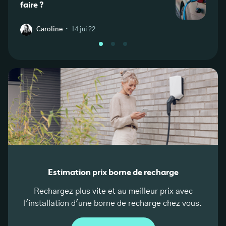
faire ?
d’ide
démé
·
Caroline
14 jui 22
W
Estimation prix borne de recharge
Rechargez plus vite et au meilleur prix avec
l'installation d'une borne de recharge chez vous.