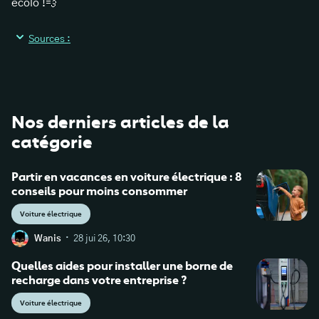
écolo !💨
Sources :
https://www.carte-grise.org/certificat-
immatriculation.php
Nos derniers articles de la
catégorie
https://www.service-
public.fr/particuliers/actualites/A18021.
Partir en vacances en voiture électrique : 8
conseils pour moins consommer
https://www.service-
public.fr/particuliers/vosdroits/F1050
Voiture électrique
·
Wanis
28 jui 26, 10:30
Quelles aides pour installer une borne de
recharge dans votre entreprise ?
Voiture électrique