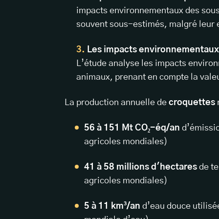
impacts environnementaux des sous
souvent sous-estimés, malgré leur ef
Les impacts environnementaux 
L’étude analyse les impacts enviro
animaux, prenant en compte la vale
La production annuelle de
croquettes
56 à 151 Mt CO₂-éq/an
d’émissio
agricoles mondiales)
41 à 58 millions d'hectares
de te
agricoles mondiales)
5 à 11 km³/an
d’eau douce utilisée