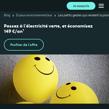
Je souscris
Blog
Enjeux environnementaux
Les petits gestes qui rendent la pla
Passez à l'électricité verte, et économisez
149 €/an¹
Profiter de l'offre