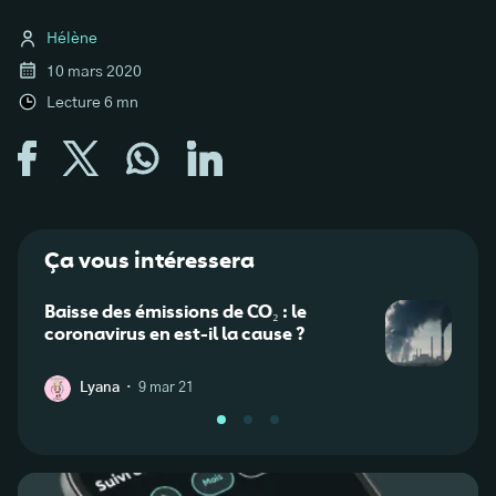
Hélène
10 mars 2020
Lecture
6
mn
Ça vous intéressera
Baisse des émissions de CO₂ : le
Comm
coronavirus en est-il la cause ?
cuisi
·
Lyana
9 mar 21
L