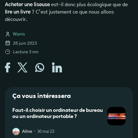
Acheter une liseuse
est-il donc plus écologique que de
lire un livre
? C’est justement ce que nous allons
découvrir.
Wanis
26 juin 2023
Lecture
3
mn
Ça vous intéressera
Faut-il choisir un ordinateur de bureau
Impac
ou un ordinateur portable ?
savoi
·
Aline
30 mai 23
W