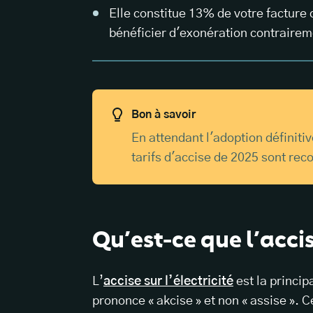
Elle constitue 13% de votre facture
bénéficier d'exonération contrairem
Bon à savoir
En attendant l'adoption définiti
tarifs d'accise de 2025 sont rec
Qu’est-ce que l’accise
L’
accise sur l’électricité
est la princip
prononce « akcise » et non « assise ». C