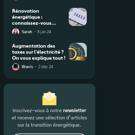
Rénovation
énergétique :
connaissez-vous
l’exonération de la
·
Sarah
8 jan 24
taxe foncière ?
Augmentation des
taxes sur l'électricité ?
On vous explique tout !
·
Wanis
2 déc 24
Inscrivez-vous à notre
newsletter
et recevez une sélection d’articles
sur la transition énergétique.