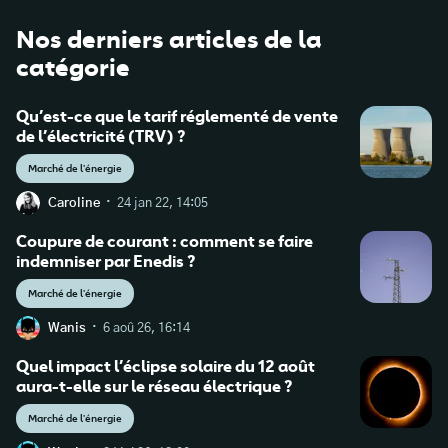
Nos derniers articles de la
catégorie
Qu’est-ce que le tarif réglementé de vente
de l’électricité (TRV) ?
Marché de l'énergie
·
Caroline
24 jan 22, 14:05
Coupure de courant : comment se faire
indemniser par Enedis ?
https://ekwateur.fr/gaz-vert-renouvelable/prix-kwh-
Marché de l'énergie
gaz/
·
Wanis
6 aoû 26, 16:14
Quel impact l’éclipse solaire du 12 août
aura-t-elle sur le réseau électrique ?
Marché de l'énergie