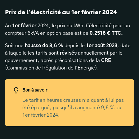
Prix de l’électricité au 1er février 2024
Au
1er février
2024, le prix du kWh d’électricité pour un
compteur 6kVA en option base est de
0
,
2516 € TTC.
Soit une
hausse de 8,6 %
depuis le
1er août 2023
, date
à laquelle les tarifs sont
révisés
annuellement par le
gouvernement, après préconisations de la
CRE
(Commission de Régulation de l'Énergie).
Bon à savoir
Le tarif en heures creuses n’a quant à lui pas
été épargné, puisqu’il a augmenté 9,8 % au
1er février 2024.