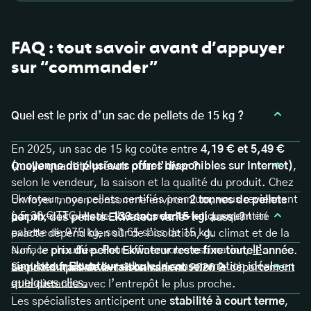
FAQ : tout savoir avant d’appuyer
sur “commander”
Quel est le prix d’un sac de pellets de 15 kg ?
En 2025, un sac de 15 kg coûte entre
4,19 € et 5,49 €
(moyenne de plusieurs offres disponibles sur Internet)
,
Quelle quantité prévoir pour l’hiver ?
selon le vendeur, la saison et la qualité du produit. Chez
Ekwateur, nos pellets certifiés premium, vous reviennent
Un foyer moyen consomme environ
2 tonnes de pellets
à 5,38 € TTC le sac. Ils sont vendus uniquement en
par an
, soit près de
133 sacs de 15 kg
. La quantité
Le prix des pellets Ekwateur varie-t-il aussi ?
palette de 975 kg, soit 65 sacs de 15 kg.
exacte dépend bien sûr de l’isolation, du climat et de la
surface chauffée. Pour affiner votre estimation,
le
Non, le
prix du pellet Ekwateur reste fixe toute l’année
.
simulateur Ekwateur
calcule la consommation idéale en
Seuls les
frais de livraison varient
selon le département
Le prix du pellet va-t-il baisser en 2026 ?
quelques clics.
et la distance avec l’entrepôt le plus proche.
Les spécialistes anticipent une
stabilité à court terme
,