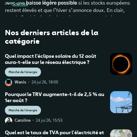
avec une
baisse légère possible
si les stocks européens
Sources
restent élevés et que l’hiver s’annonce doux. En clair,
pas de flambée à prévoir, mais pas de gros rabais non
plus⁶⁻⁷ : la sérénité est de retour dans la filière bois-
https://observatoire.franceboisforet.com/prix-et-
Nos derniers articles de la
énergie.
indices-nationaux-sciages-et-bois-energie-1er-
catégorie
trimestre-2025/
Quel impact l’éclipse solaire du 12 août
https://www.propellet.fr/blog/indice-des-prix-du-
aura-t-elle sur le réseau électrique ?
granule-de-bois-t2-2024/
Marché de l'énergie
https://www.iso.org/standard/59456.html
·
Wanis
24 jui 26, 18:00
Pourquoi le TRV augmente-t-il de 2,5 % au
1er août ?
Marché de l'énergie
·
Caroline
24 jui 26, 15:53
https://www.statistiques.developpement-
Quel est le taux de TVA pour l'électricité et