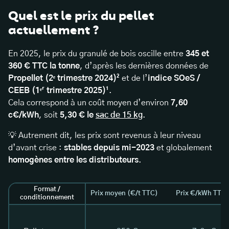
Quel est le prix du pellet
actuellement ?
En 2025, le prix du granulé de bois oscille entre
345 et
360 € TTC la tonne
, d’après les dernières données de
Propellet (2ᵉ trimestre 2024)²
et de l’
indice SOeS /
CEEB (1ᵉʳ trimestre 2025)¹
.
Cela correspond à un coût moyen d’environ
7,60
c€/kWh
, soit
5,30 € le
sac de 15 kg
.
💡 Autrement dit, les prix sont revenus à leur niveau
d’avant crise :
stables depuis mi-2023
et globalement
homogènes entre les distributeurs
.
Format /
Prix moyen (€/t TTC)
Prix €/kWh TTC
conditionnement