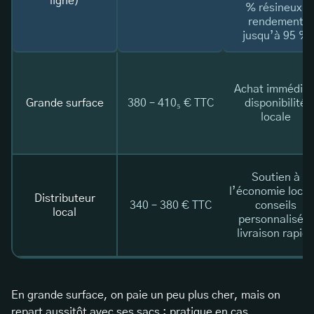
ligne)
% résineux,
rendement
jusqu’à 95 %
Achat immédiat
Grande surface
380 – 410₅ € TTC
disponibilité
locale
Soutien à
l’économie local
Distributeur
340 – 380 € TTC
conseils
local
personnalisés,
livraison rapid
En grande surface, on paie un peu plus cher, mais on
repart aussitôt avec ses sacs : pratique en cas