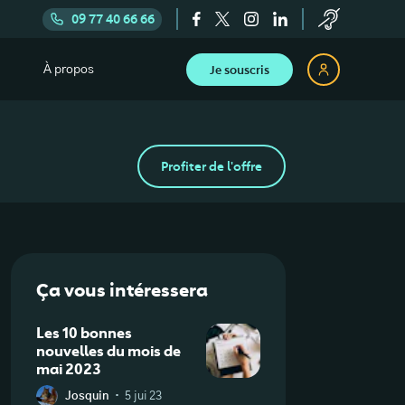
09 77 40 66 66
Je souscris
À propos
Profiter de l'offre
Ça vous intéressera
Les 10 bonnes
nouvelles du mois de
mai 2023
·
Josquin
5 jui 23