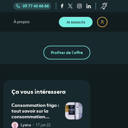
09 77 40 66 66
Je souscris
À propos
Profiter de l'offre
Ça vous intéressera
Consommation frigo :
tout savoir sur la
consommation
électrique de votre
·
Lyana
17 jan 22