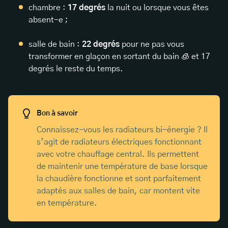
chambre :
17 degrés
la nuit ou lorsque vous êtes
absent-e ;
salle de bain :
22 degrés
pour ne pas vous
transformer en glaçon en sortant du bain 🧊 et 17
degrés le reste du temps.
Bon à savoir
Connaissez-vous les radiateurs bi-énergie ? Il
s’agit de radiateurs électriques fonctionnant
avec votre chauffage central. Ils permettent
de maintenir une température de base lorsque
la chaudière fonctionne et sont parfaitement
adaptés aux salles de bain, car montent vite
en température.