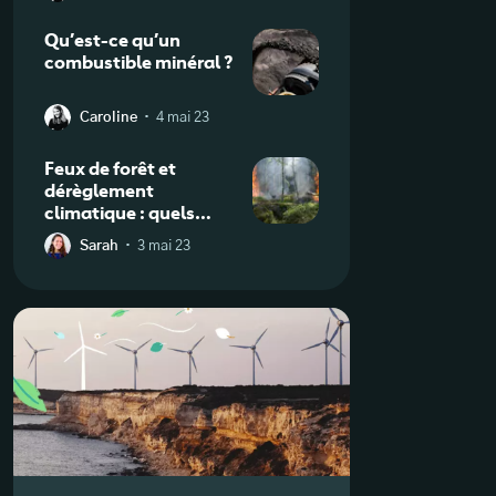
Qu’est-ce qu’un
combustible minéral ?
·
Caroline
4 mai 23
Feux de forêt et
dérèglement
climatique : quels
impacts
·
Sarah
3 mai 23
environnementaux et
économiques ?