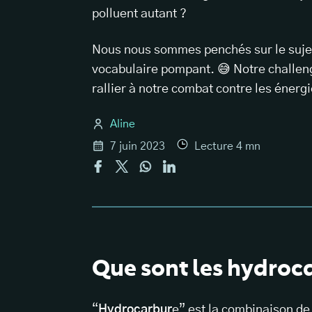
polluent autant ?
Nous nous sommes penchés sur le suje
vocabulaire pompant. 😅 Notre challenge
rallier à notre combat contre les énergi
Aline
7 juin 2023
Lecture
4
mn
Que sont les hydroc
“
Hydrocarbur
e” est la combinaison d