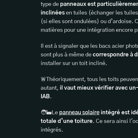
type de
panneaux est particulièreme
inclinées
en tuiles (échanger les tuiles
(si elles sont ondulées) ou d’ardoise. 
matières pour une intégration encore p
Il est à signaler que les bacs acier p
sont plus à même de
correspondre à de
installer sur un toit incliné.
🚨Théoriquement, tous les toits peuven
autant,
il vaut mieux vérifier avec un
IAB
.
🧑‍🏭Le
panneau solaire
intégré est id
totale d’une toiture
. Ce sera ainsi l'
intégrés.