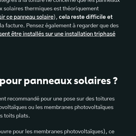
intégrés à la toiture ne concerne que les panneaux
ux solaires thermiques est théoriquement
sir ce panneau solaire
),
cela reste difficile et
ur la facture. Pensez également à regarder que des
t être installés sur une installation triphasé
 pour panneaux solaires ?
ent recommandé pour une pose sur des toitures
otovoltaïques ou les membranes photovoltaïques
 toits plats.
 couvre pour les membranes photovoltaïques), ce