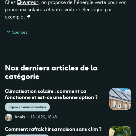
Chez
Ekwateur
, on propose de l’
énergie verte
pour vos
panneaux solaires et votre voiture électrique par
exemple. 🌳
Sources
https://www.statistiques.developpement-
durable.gouv.fr/edition-numerique/chiffres-cles-
Nos derniers articles de la
energie-2022/8-consommation-finale-denergiepar-
catégorie
secteur-et
Climatisation solaire : comment ça
https://communication-
fonctionne et est-ce une bonne option ?
responsable.ademe.fr/antigreenwashing
Enjeux environnementaux
·
Anais
18 jui 26, 16:48
Comment rafraîchir sa maison sans clim ?