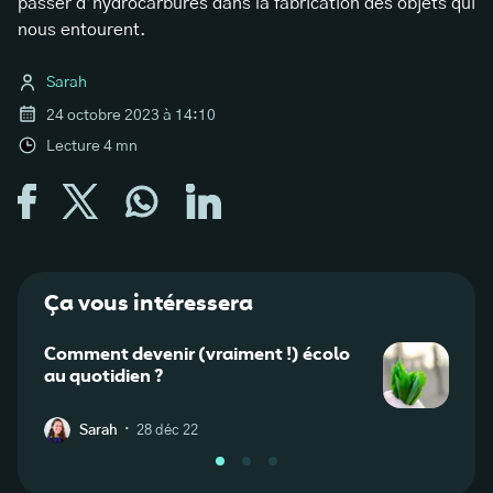
passer d’hydrocarbures dans la fabrication des objets qui
nous entourent.
Sarah
24 octobre 2023 à 14:10
Lecture
4
mn
Ça vous intéressera
Comment devenir (vraiment !) écolo
Le d
au quotidien ?
que c
·
Sarah
28 déc 22
A